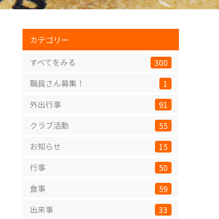
カテゴリー
すべてをみる
300
職員さん募集！
1
外出行事
91
クラブ活動
55
お知らせ
15
行事
50
食事
59
出来事
33